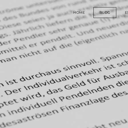
HOME
BLOG
E