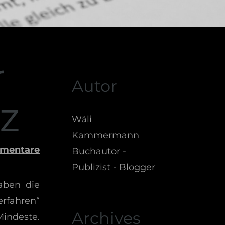
r
Autor
z
Wäli
Kammermann
mentare
Buchautor -
Publizist - Blogger
aben die
erfahren“
Archives
Mindeste.