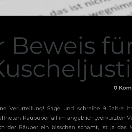
r Beweis fü
uscheljusti
0 Kom
ine Verurteilung! Sage und schreibe 9 Jahre h
fneten Raubüberfall im angeblich „verkürzten V
ich der Räuber ein bisschen schämt, ist ja das 