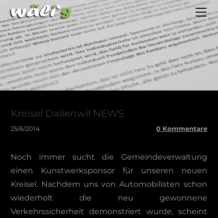
HOME
BLOG
ESSEYS
AUTOINDEX
FOTOS
KONTAKT
Kreisel Dallenwil NEWS
25/6/2014
0 Kommentare
N​och immer sucht die Gemeindeverwaltung
einen Kunstwerksponsor für unseren neuen
Kreisel. Nachdem uns von Automobilisten schon
wiederholt die neu gewonnene
Verkehrssicherheit demonstriert wurde, scheint